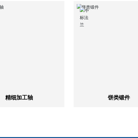
精细加工轴
饼类锻件