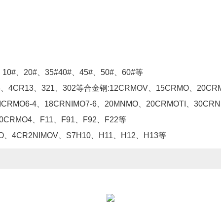
10#、20#、35#40#、45#、50#、60#等
3、4CR13、321、302等合金钢:12CRMOV、15CRMO、20CR
ICRMO6-4、18CRNIMO7-6、20MNMO、20CRMOTI、30CRN
50CRMO4、F11、F91、F92、F22等
、4CR2NIMOV、S7H10、H11、H12、H13等